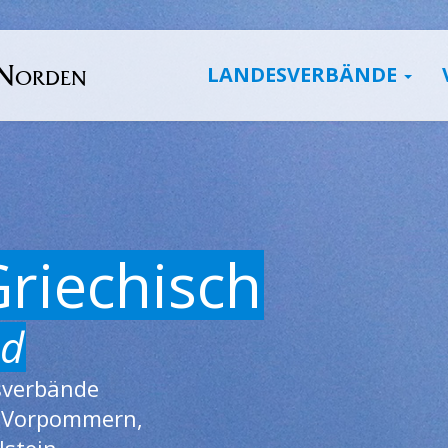
 Norden
LANDESVERBÄNDE
Griechisch
nd
sverbände
-Vorpommern,